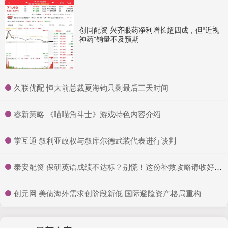
创同配资 兴齐眼药净利增长超四成，但“近视
神药”销量不及预期
​久联优配 恒大前总裁夏海钧只剩最后三天时间
​睿新策略 《喵喵角斗士》游戏特色内容介绍
​掌互通 叙利亚政权与叙库尔德武装代表进行谈判
​泰安配资 保研英语成绩不达标？别慌！这份补救攻略请收好_科研_雅思_梦校
​创元网 美债海外需求创阶段新低 国际避险资产格局重构