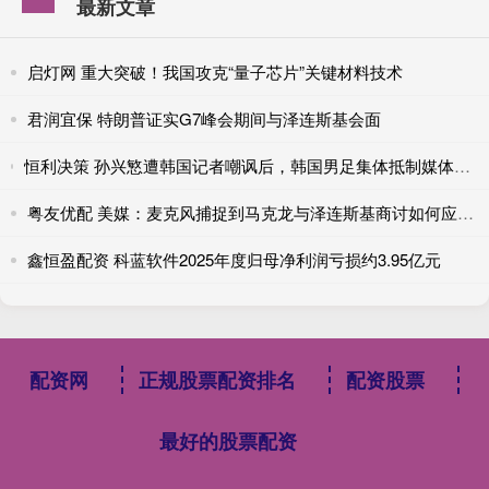
最新文章
启灯网 重大突破！我国攻克“量子芯片”关键材料技术
君润宜保 特朗普证实G7峰会期间与泽连斯基会面
恒利决策 孙兴慜遭韩国记者嘲讽后，韩国男足集体抵制媒体采访，韩国足协：部分媒体人员的不恰当对话泄露，令全队深感震惊和失望
粤友优配 美媒：麦克风捕捉到马克龙与泽连斯基商讨如何应对特朗普
鑫恒盈配资 科蓝软件2025年度归母净利润亏损约3.95亿元
配资网
正规股票配资排名
配资股票
最好的股票配资