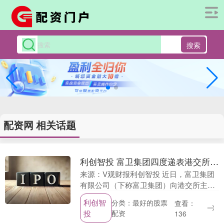
搜索
配资网 相关话题
利创智投 富卫集团四度递表港交所，中国内地客户新业务销售额3年增6倍
来源：V观财报利创智投 近日，富卫集团
有限公司（下称富卫集团）向港交所主板
递交上市申请，摩根士丹利和高盛担任联
利创智
分类：最好的股票
查看：
席保荐人。 2024年扭亏为盈 这已是富卫
投
配资
136
集团第四....